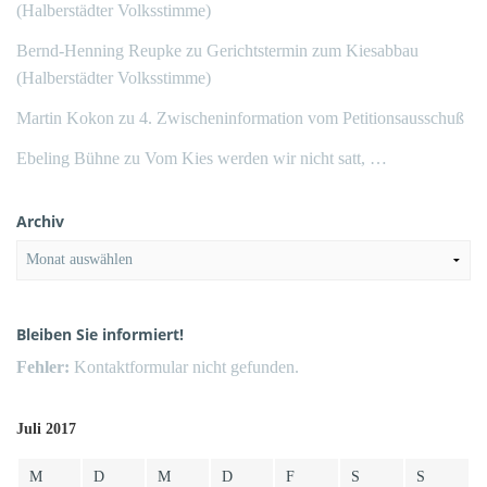
(Halberstädter Volksstimme)
Bernd-Henning Reupke
zu
Gerichtstermin zum Kiesabbau
(Halberstädter Volksstimme)
Martin Kokon
zu
4. Zwischeninformation vom Petitionsausschuß
Ebeling Bühne
zu
Vom Kies werden wir nicht satt, …
Archiv
Archiv
Bleiben Sie informiert!
Fehler:
Kontaktformular nicht gefunden.
Juli 2017
M
D
M
D
F
S
S