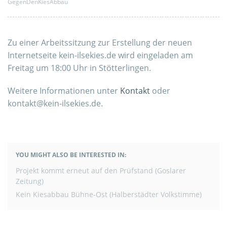
GegenDenKiesAbbau
Zu einer Arbeitssitzung zur Erstellung der neuen
Internetseite kein-ilsekies.de wird eingeladen am
Freitag um 18:00 Uhr in Stötterlingen.
Weitere Informationen unter
Kontakt
oder
kontakt@kein-ilsekies.de.
https://erectiepillennl.com/cialis-super-active-koop/
YOU MIGHT ALSO BE INTERESTED IN:
BEITRAGSNAVIGATION
Projekt kommt erneut auf den Prüfstand (Goslarer
Zeitung)
Kein Kiesabbau Bühne-Ost (Halberstädter Volkstimme)