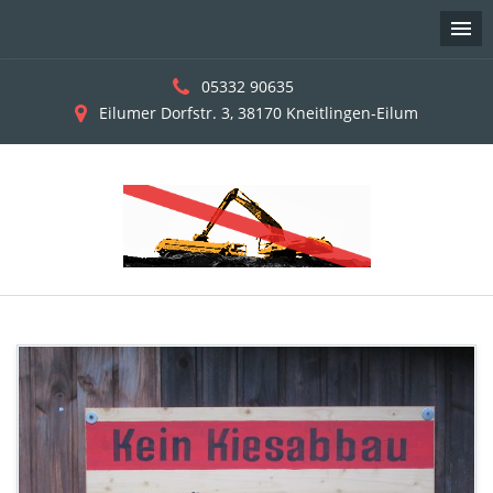
05332 90635
Eilumer Dorfstr. 3, 38170 Kneitlingen-Eilum
Skip
to
content