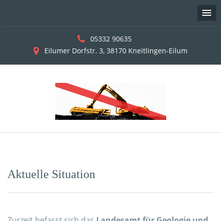
05332 90635
Eilumer Dorfstr. 3, 38170 Kneitlingen-Eilum
Skip
to
content
Aktuelle Situation
Zurzeit befasst sich das
Landesamt für Geologie und