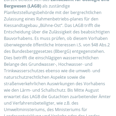
Bergwesen (LAGB)
als zuständige
Planfeststellungsbehörde mit der bergrechtlichen
Zulassung eines Rahmenbetriebs-planes für den
Kiessandtagebau „Bühne-Ost“. Das LAGB trifft die
Entscheidung über die Zulässigkeit des beabsichtigten
Bauvorhabens. Es muss prüfen, ob diesem Vorhaben
überwiegende öffentliche Interessen i.S. von §48 Abs.2
des Bundesberggesetzes (BbergG) entgegenstehen.
Dies betrifft die einschlägigen wasserrechtlichen
Belange des Grundwasser-, Hochwasser- und
Trinkwasserschutzes ebenso wie die umwelt- und
naturschutzrechtlichen Aspekte sowie die
straßenverkehrlichen Auswirkungen des Vorhabens
wie den Lärm- und Schallschutz. Bis Mitte August
erwartet das LAGB die Gutachten zuarbeitender Ämter
und Verfahrensbeteiligter, wie z.B. des
Umweltministeriums, des Ministeriums für
Landesentwicklung und Verkehr oder des Landes