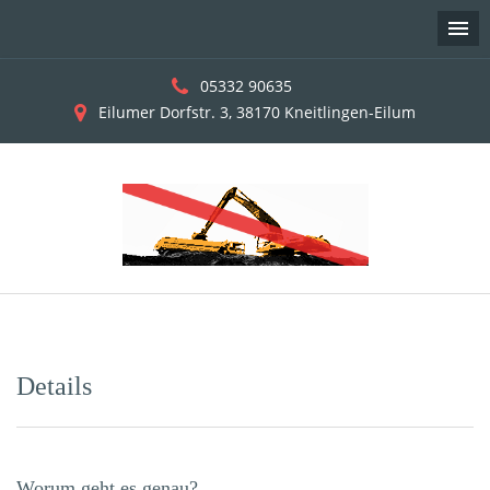
05332 90635
Eilumer Dorfstr. 3, 38170 Kneitlingen-Eilum
Skip
to
content
Details
Worum geht es genau?