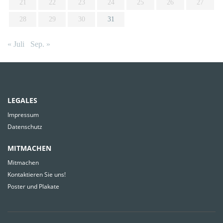
21
22
23
24
25
26
27
28
29
30
31
« Juli
Sep. »
LEGALES
Impressum
Datenschutz
MITMACHEN
Mitmachen
Kontaktieren Sie uns!
Poster und Plakate