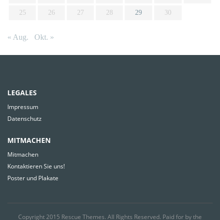
25
26
27
28
29
30
« Aug.
Okt. »
LEGALES
Impressum
Datenschutz
MITMACHEN
Mitmachen
Kontaktieren Sie uns!
Poster und Plakate
Copyright 2015
Rescue Themes
. All Rights Reserved. Paid for by the