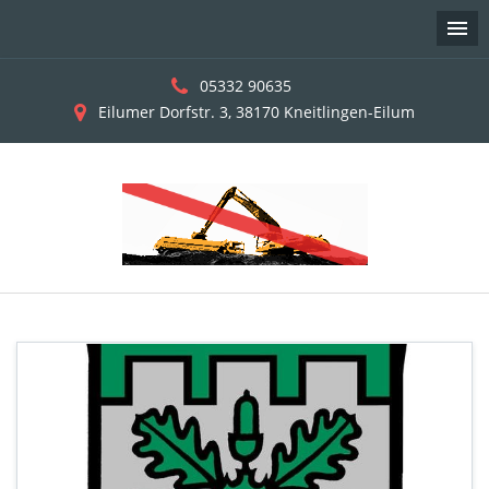
05332 90635
Eilumer Dorfstr. 3, 38170 Kneitlingen-Eilum
Skip
to
content