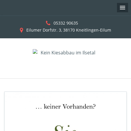
05332 90635
Eilumer Dorfstr. 3, 38170 Kneitlingen-Eilum
Skip
to
content