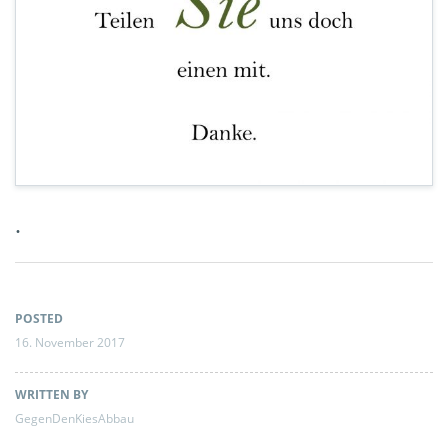
.
POSTED
16. November 2017
WRITTEN BY
GegenDenKiesAbbau