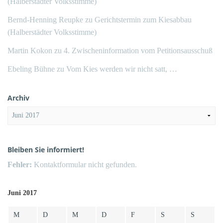
(Halberstädter Volksstimme)
Bernd-Henning Reupke
zu
Gerichtstermin zum Kiesabbau
(Halberstädter Volksstimme)
Martin Kokon
zu
4. Zwischeninformation vom Petitionsausschuß
Ebeling Bühne
zu
Vom Kies werden wir nicht satt, …
Archiv
Archiv
Bleiben Sie informiert!
Fehler:
Kontaktformular nicht gefunden.
Juni 2017
M
D
M
D
F
S
S