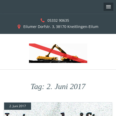
05332 90635
Eilumer Dorfstr. 3, 38170 Kneitlingen-Eilum
Skip
to
Tag:
2. Juni 2017
content
2. Juni 2017