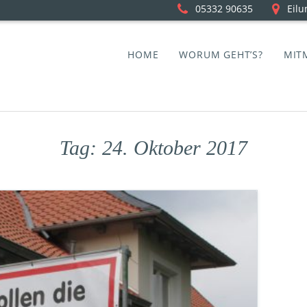
05332 90635
Eilu
HOME
WORUM GEHT’S?
MIT
Tag:
24. Oktober 2017