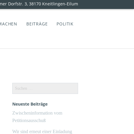
mer Dorfstr. 3, 38170 Kneitlingen-Eilum
MACHEN
BEITRÄGE
POLITIK
Suchen
nach:
Neueste Beiträge
Zwischeninformation vom
Petitionsausschuß
Wir sind erneut einer Einladung