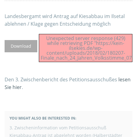
Landesbergamt wird Antrag auf Kiesabbau im Ilsetal
ablehnen / Klage gegen Entscheidung möglich
Unexpected server response (429)
while retrieving PDF "https://kein-
Download
ilsekies.de/wp-
content/uploads/2018/02/180207-
Finale_nach_24_Jahren_Volksstimme_07.02
Den 3. Zwischenbericht des Petitionsausschußes
lesen
Sie hier
.
YOU MIGHT ALSO BE INTERESTED IN:
BEITRAGSNAVIGATION
3. Zwischeninformation vom Petitionsausschuß
Kiesabbau-Antrag ist abgelehnt worden (Halberstädter