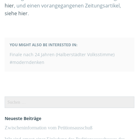
hier
, und einen vorangegangenen Zeitungsartikel,
siehe hier
.
YOU MIGHT ALSO BE INTERESTED IN:
BEITRAGSNAVIGATION
Finale nach 24 Jahren (Halberstädter Volksstimme)
#moderndenken
Suchen
nach:
Neueste Beiträge
Zwischeninformation vom Petitionsausschuß