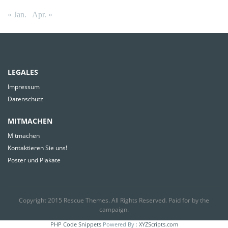
« Jan.
Apr. »
LEGALES
Impressum
Datenschutz
MITMACHEN
Mitmachen
Kontaktieren Sie uns!
Poster und Plakate
Copyright 2015
Rescue Themes
. All Rights Reserved. Paid for by the
campaign.
PHP Code Snippets
Powered By :
XYZScripts.com