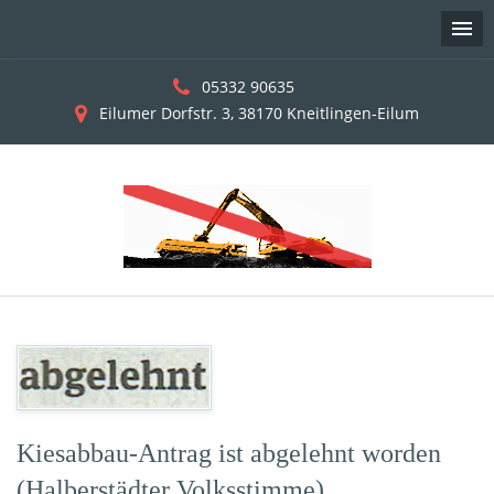
05332 90635
Eilumer Dorfstr. 3, 38170 Kneitlingen-Eilum
Skip
to
content
Kiesabbau-Antrag ist abgelehnt worden
(Halberstädter Volksstimme)